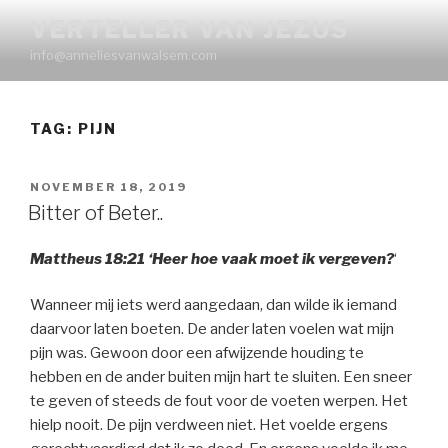
Naar
VERTELLER VAN JEZUS
de
info@anneliesvanwalsem.com
inhoud
springen
TAG:
PIJN
GEPLAATST
NOVEMBER 18, 2019
OP
Bitter of Beter..
Mattheus 18:21 ‘Heer hoe vaak moet ik vergeven?
‘
Wanneer mij iets werd aangedaan, dan wilde ik iemand
daarvoor laten boeten. De ander laten voelen wat mijn
pijn was. Gewoon door een afwijzende houding te
hebben en de ander buiten mijn hart te sluiten. Een sneer
te geven of steeds de fout voor de voeten werpen. Het
hielp nooit. De pijn verdween niet. Het voelde ergens